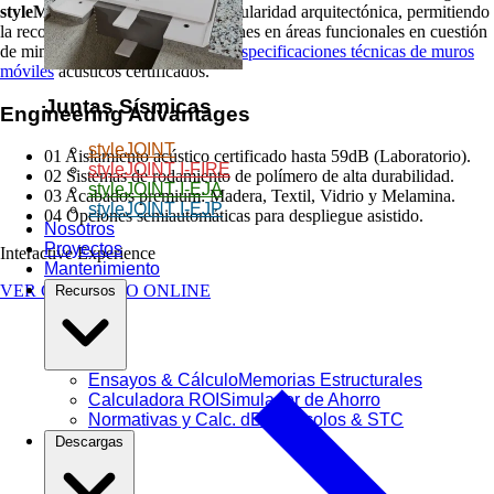
styleMOVE 2026
redefine la modularidad arquitectónica, permitiendo
la reconfiguración de grandes salones en áreas funcionales en cuestión
de minutos, bajo las más estrictas
especificaciones técnicas de muros
móviles
acústicos certificados.
Juntas Sísmicas
Engineering Advantages
styleJOINT
01
Aislamiento acústico certificado hasta 59dB (Laboratorio).
styleJOINT I-FIRE
02
Sistemas de rodamiento de polímero de alta durabilidad.
styleJOINT I-EJA
03
Acabados premium: Madera, Textil, Vidrio y Melamina.
styleJOINT I-EJP
04
Opciones semiautomáticas para despliegue asistido.
Nosotros
Proyectos
Interactive Experience
Mantenimiento
VER CATÁLOGO ONLINE
Recursos
Ensayos & Cálculo
Memorias Estructurales
Calculadora ROI
Simulador de Ahorro
Normativas y Calc. dB
Protocolos & STC
Descargas