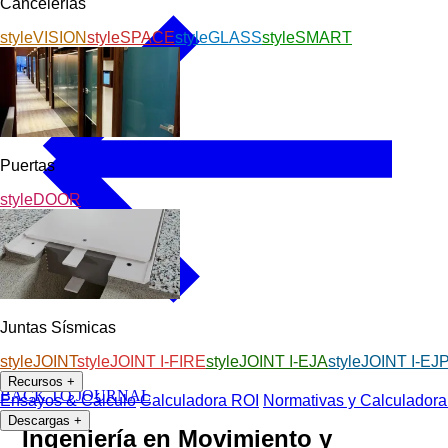
Cancelerías
styleVISION
styleSPACE
styleGLASS
styleSMART
Puertas
styleDOOR
Juntas Sísmicas
styleJOINT
styleJOINT I-FIRE
styleJOINT I-EJA
styleJOINT I-EJ
Recursos
+
BACK TO JOURNAL
Ensayos & Cálculo
Calculadora ROI
Normativas y Calculadora
Descargas
+
Ingeniería en Movimiento y