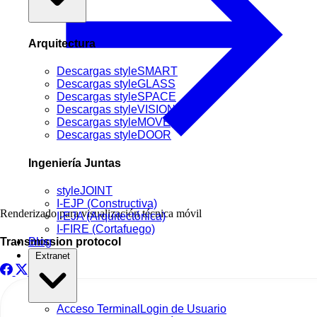
Arquitectura
Descargas styleSMART
Descargas styleGLASS
Descargas styleSPACE
Descargas styleVISION
Descargas styleMOVE
Descargas styleDOOR
Ingeniería Juntas
styleJOINT
I-EJP (Constructiva)
Renderizado para visualización técnica móvil
I-EJA (Arquitectónica)
I-FIRE (Cortafuego)
Transmission protocol
Blog
Extranet
Acceso Terminal
Login de Usuario