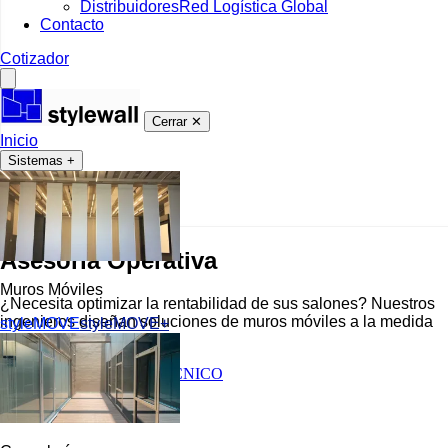
Distribuidores
Red Logística Global
Contacto
Cotizador
Cerrar ✕
Inicio
Sistemas
+
Asesoría
Operativa
Muros Móviles
¿Necesita optimizar la rentabilidad de sus salones? Nuestros
ingenieros diseñan soluciones de muros móviles a la medida
styleMOVE
styleMOVE+
de sus flujos operativos.
SOLICITAR DISEÑO TÉCNICO