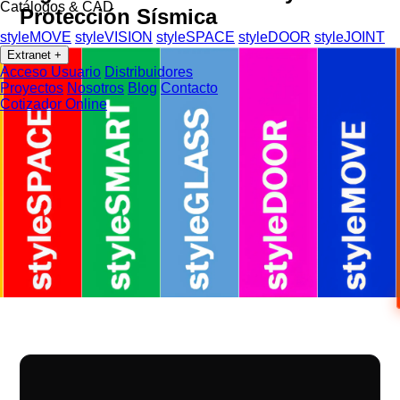
Catálogos & CAD
Protección Sísmica
styleMOVE
styleVISION
styleSPACE
styleDOOR
styleJOINT
Extranet
+
Acceso Usuario
Distribuidores
Proyectos
Nosotros
Blog
Contacto
Cotizador Online