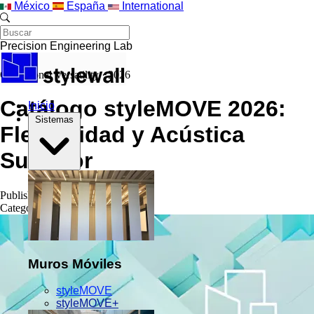
Saltar al contenido principal
México
España
International
Precision Engineering Lab
Operational Versatility · 2026
Catálogo styleMOVE 2026:
Inicio
Sistemas
Flexibilidad y Acústica
Superior
Published
10 JULIO 2026
Category
Dynamic Wall Systems
Muros Móviles
styleMOVE
styleMOVE+