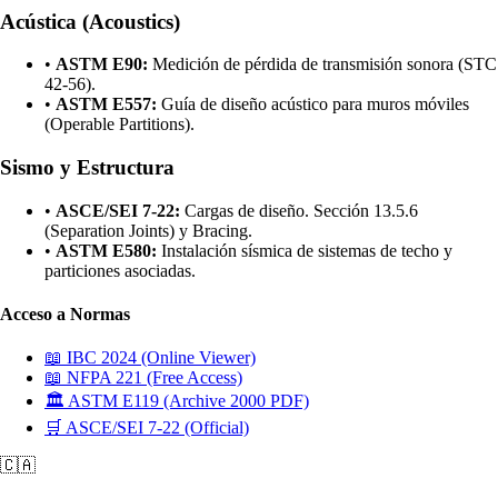
Acústica (Acoustics)
•
ASTM E90:
Medición de pérdida de transmisión sonora (STC
42-56).
•
ASTM E557:
Guía de diseño acústico para muros móviles
(Operable Partitions).
Sismo y Estructura
•
ASCE/SEI 7-22:
Cargas de diseño. Sección 13.5.6
(Separation Joints) y Bracing.
•
ASTM E580:
Instalación sísmica de sistemas de techo y
particiones asociadas.
Acceso a Normas
📖 IBC 2024 (Online Viewer)
📖 NFPA 221 (Free Access)
🏛️ ASTM E119 (Archive 2000 PDF)
🛒 ASCE/SEI 7-22 (Official)
🇨🇦