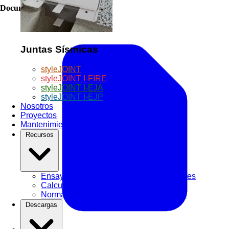
Documentación Oficial
Juntas Sísmicas
styleJOINT
styleJOINT I-FIRE
styleJOINT I-EJA
styleJOINT I-EJP
Nosotros
Proyectos
Mantenimiento
Recursos
Ensayos & Cálculo
Memorias Estructurales
Calculadora ROI
Simulador de Ahorro
Normativas y Calc. dB
Protocolos & STC
Descargas