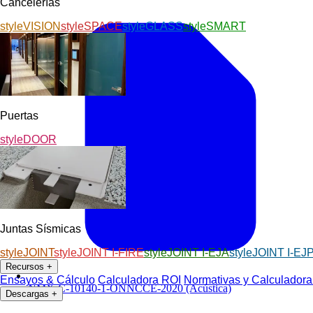
Cancelerías
styleVISION
styleSPACE
styleGLASS
styleSMART
Puertas
styleDOOR
Juntas Sísmicas
styleJOINT
styleJOINT I-FIRE
styleJOINT I-EJA
styleJOINT I-EJ
Recursos
+
Ensayos & Cálculo
Calculadora ROI
Normativas y Calculadora
NMX-C-10140-1-ONNCCE-2020 (Acústica)
Descargas
+