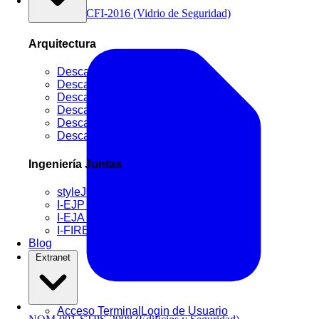
NOM-146-SCFI-2016 (Vidrio de Seguridad)
Arquitectura
Descargas styleSMART
Descargas styleGLASS
Descargas styleSPACE
Descargas styleVISION
Descargas styleMOVE
Descargas styleDOOR
Ingeniería Juntas
styleJOINT
I-EJP (Constructiva)
I-EJA (Arquitectónica)
I-FIRE (Cortafuego)
Blog
Extranet
Acceso Terminal
Login de Usuario