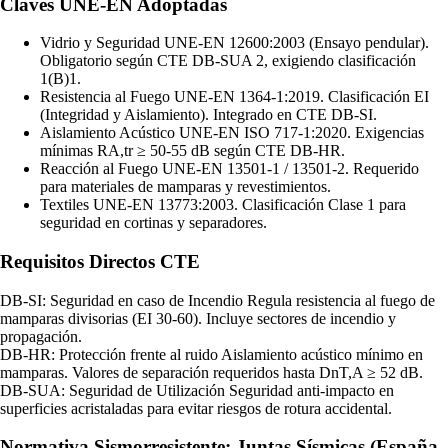
Claves UNE-EN Adoptadas
Vidrio y Seguridad
UNE-EN 12600:2003 (Ensayo pendular).
Obligatorio según CTE DB-SUA 2, exigiendo clasificación
1(B)1.
Resistencia al Fuego
UNE-EN 1364-1:2019. Clasificación EI
(Integridad y Aislamiento). Integrado en CTE DB-SI.
Aislamiento Acústico
UNE-EN ISO 717-1:2020. Exigencias
mínimas RA,tr ≥ 50-55 dB según CTE DB-HR.
Reacción al Fuego
UNE-EN 13501-1 / 13501-2. Requerido
para materiales de mamparas y revestimientos.
Textiles
UNE-EN 13773:2003. Clasificación Clase 1 para
seguridad en cortinas y separadores.
Requisitos Directos CTE
DB-SI: Seguridad en caso de Incendio
Regula resistencia al fuego de
mamparas divisorias (EI 30-60). Incluye sectores de incendio y
propagación.
DB-HR: Protección frente al ruido
Aislamiento acústico mínimo en
mamparas. Valores de separación requeridos hasta DnT,A ≥ 52 dB.
DB-SUA: Seguridad de Utilización
Seguridad anti-impacto en
superficies acristaladas para evitar riesgos de rotura accidental.
Normativa Sismorresistente: Juntas Sísmicas (España