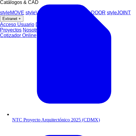
Catálogos & CAD
styleMOVE
styleVISION
styleSPACE
styleDOOR
styleJOINT
Extranet
+
Acceso Usuario
Distribuidores
Proyectos
Nosotros
Blog
Contacto
Cotizador Online
NTC Proyecto Arquitectónico 2025 (CDMX)