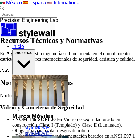
Saltar al contenido principal
México
España
International
Precision Engineering Lab
Recursos Técnicos y Normativas
Inicio
Sistemas
En StyleWall, nuestra ingeniería se fundamenta en el cumplimiento
estricto de estándares internacionales de seguridad, acústica y calidad.
🇲🇽
Normativas Mexicanas
Nacional MX
Vidrio y Cancelería de Seguridad
Muros Móviles
•
NOM-146-SCFI-2016:
Vidrio de seguridad usado en
construcción. Clase I (Templado) y Clase II (Laminado).
styleMOVE
Obligatoria para evitar riesgos de rotura.
styleMOVE+
•
Ensayos de impacto y fragmentación basados en ANSI Z97.1