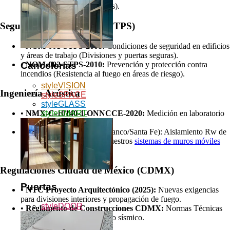
(Mínimo 8-10mm en oficinas).
Seguridad en el Trabajo (STPS)
•
NOM-001-STPS-2008:
Condiciones de seguridad en edificios
y áreas de trabajo (Divisiones y puertas seguras).
•
NOM-002-STPS-2010:
Prevención y protección contra
Cancelerías
incendios (Resistencia al fuego en áreas de riesgo).
styleVISION
Ingeniería Acústica
styleSPACE
styleGLASS
styleSMART
•
NMX-C-10140-1-ONNCCE-2020:
Medición en laboratorio
del aislamiento acústico.
•
Exigencia corporativa (Polanco/Santa Fe): Aislamiento Rw de
35 a 50 dB, cumplido por nuestros
sistemas de muros móviles
certificados.
Regulaciones Ciudad de México (CDMX)
Puertas
•
NTC Proyecto Arquitectónico (2025):
Nuevas exigencias
para divisiones interiores y propagación de fuego.
styleDOOR
•
Reglamento de Construcciones CDMX:
Normas Técnicas
Complementarias para diseño sísmico.