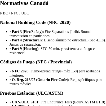
Normativas Canadá
NBC / NFC / ULC
National Building Code (NBC 2020)
•
Part 3 (Fire/Safety):
Fire Separations (1-4h). Sound
transmission en particiones.
•
Part 4 (Structural):
Diseño sísmico no estructural (Sec 4.1.8).
Juntas de separación.
•
Part 9 (Housing):
STC 50 mín. y resistencia al fuego en
residencial.
Códigos de Fuego (NFC / Provincial)
•
NFC 2020:
Flame-spread ratings (máx 150) para acabados
interiores.
•
O. Reg. 213/07 (Ontario Fire Code):
Req. spécifiques para
muros móviles.
Pruebas Estándar (ULC/ASTM)
•
CAN/ULC S101:
Fire Endurance Tests (Equiv. ASTM E119).