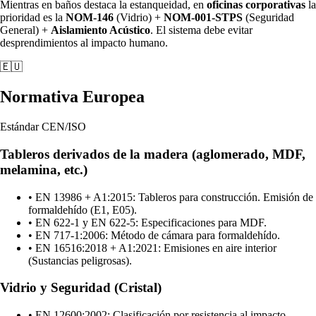
Mientras en baños destaca la estanqueidad, en
oficinas corporativas
la
prioridad es la
NOM-146
(Vidrio) +
NOM-001-STPS
(Seguridad
General) +
Aislamiento Acústico
. El sistema debe evitar
desprendimientos al impacto humano.
🇪🇺
Normativa Europea
Estándar CEN/ISO
Tableros derivados de la madera (aglomerado, MDF,
melamina, etc.)
•
EN 13986 + A1:2015: Tableros para construcción. Emisión de
formaldehído (E1, E05).
•
EN 622-1 y EN 622-5: Especificaciones para MDF.
•
EN 717-1:2006: Método de cámara para formaldehído.
•
EN 16516:2018 + A1:2021: Emisiones en aire interior
(Sustancias peligrosas).
Vidrio y Seguridad (Cristal)
•
EN 12600:2002: Clasificación por resistencia al impacto