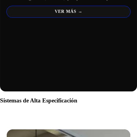
Ideales para salas multiuso, auditorios y espacios corporativos
que requieren reconfiguración rápida.
VER MÁS
Sistemas de Alta Especificación