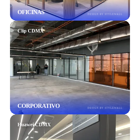
OFICINAS
DESIGN BY STYLEWALL
Clip CDMX
CORPORATIVO
DESIGN BY STYLEWALL
Huawei CDMX