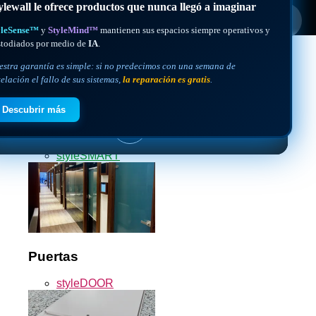
❮
X
❯
Cancelerías
styleVISION
styleSPACE
styleGLASS
🔊
styleSMART
X
Microsoft
Puertas
SOCIO TECNOLÓGICO MICROSOFT
styleDOOR
ylewall le ofrece productos que nunca llegó a imaginar