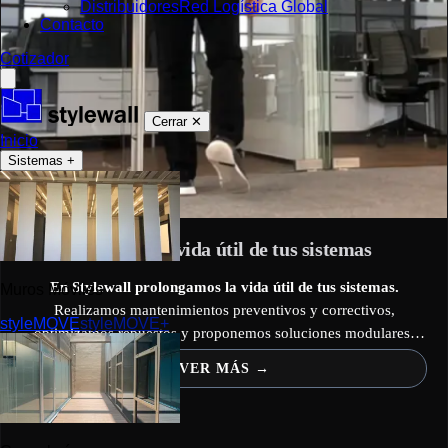
Distribuidores
Red Logística Global
Contacto
Cotizador
Cerrar ✕
Inicio
Sistemas
+
Prolonga la vida útil de tus sistemas
En Stylewall prolongamos la vida útil de tus sistemas.
Muros Móviles
Realizamos mantenimientos preventivos y correctivos,
styleMOVE
styleMOVE+
optimizamos repuestos y proponemos soluciones modulares.
Resultado: menor coste operativo, menos residuos y mayor
VER MÁS
retorno de inversión.