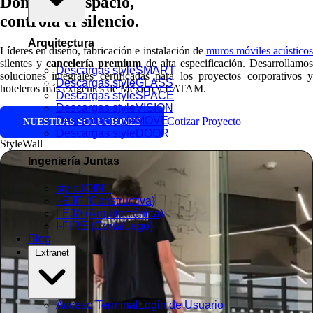
Domina el espacio,
controla el silencio.
Arquitectura
Líderes en diseño, fabricación e instalación de
muros móviles acústico
silentes y
cancelería premium
de alta especificación. Desarrollamo
Descargas styleSMART
soluciones integrales certificadas para los proyectos corporativos y
Descargas styleGLASS
hoteleros más exigentes de México y LATAM.
Descargas styleSPACE
Descargas styleVISION
Descargas styleMOVE
Cotizar Proyecto
NUESTRAS SOLUCIONES
Descargas styleDOOR
StyleWall
Ingeniería Juntas
styleJOINT
I-EJP (Constructiva)
I-EJA (Arquitectónica)
I-FIRE (Cortafuego)
Blog
Extranet
Acceso Terminal
Login de Usuario