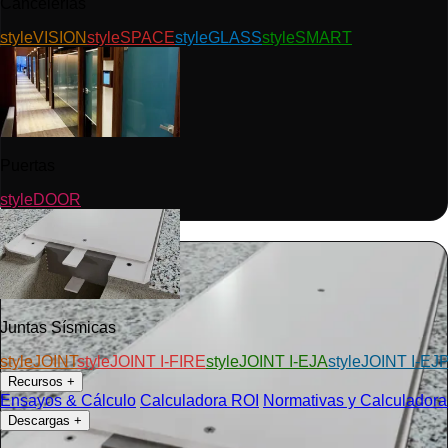
Cancelerías
styleVISION
styleSPACE
styleGLASS
styleSMART
Puertas
styleDOOR
Juntas Sísmicas
styleJOINT
styleJOINT I-FIRE
styleJOINT I-EJA
styleJOINT I-EJ
Recursos
+
Ensayos & Cálculo
Calculadora ROI
Normativas y Calculadora
Descargas
+