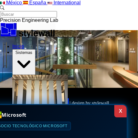
Saltar al contenido principal
México
España
International
Precision Engineering Lab
Inicio
Sistemas
styleVISION
| design by
stylewall
Muros Móviles
styleMOVE
styleMOVE+