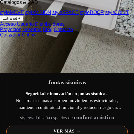
Catálogos & CAD
styleMOVE
styleVISION
styleSPACE
styleDOOR
styleJOINT
Extranet
+
Acceso Usuario
Distribuidores
Proyectos
Nosotros
Blog
Contacto
Cotizador Online
Juntas sísmicas
Seguridad e innovación en juntas sísmicas.
Nuestros sistemas absorben movimientos estructurales,
mantienen continuidad funcional y reducen riesgo en
infraestructuras críticas.
confort acústico
stylewall diseña espacios de
Diseño certificado, materiales duraderos y pruebas en obra para
máxima fiabilidad.
VER MÁS