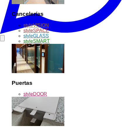
Cancelerías
styleVISION
styleSPACE
styleGLASS
styleSMART
Puertas
styleDOOR