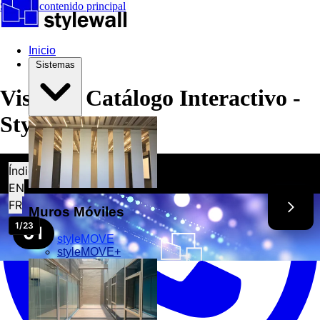
Saltar al contenido principal
Inicio
Sistemas
WhatsApp Técnico
Visor de Catálogo Interactivo -
Stylewall
Muros Móviles
styleMOVE
styleMOVE+