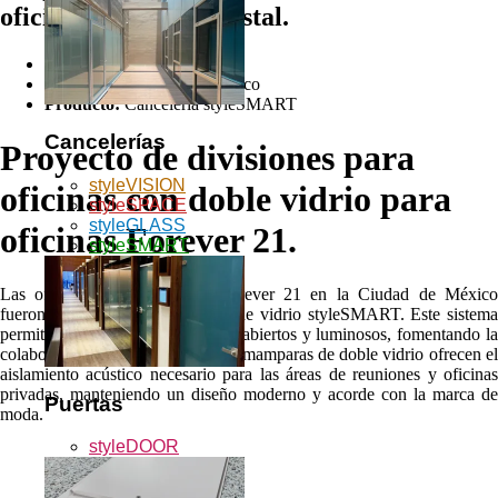
oficinas con doble cristal.
Cliente:
Forever 21
Ubicación:
Ciudad de México
Producto:
Cancelería styleSMART
Cancelerías
Proyecto de divisiones para
styleVISION
oficinas con doble vidrio para
styleSPACE
styleGLASS
oficinas Forever 21.
styleSMART
Las oficinas corporativas de Forever 21 en la Ciudad de México
fueron equipadas con divisiones de vidrio styleSMART. Este sistema
permitió crear espacios de trabajo abiertos y luminosos, fomentando la
colaboración y la creatividad. Las mamparas de doble vidrio ofrecen el
aislamiento acústico necesario para las áreas de reuniones y oficinas
privadas, manteniendo un diseño moderno y acorde con la marca de
Puertas
moda.
styleDOOR