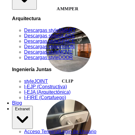
AMMPER
Arquitectura
Descargas styleSMART
Descargas styleGLASS
Descargas styleSPACE
Descargas styleVISION
Descargas styleMOVE
Descargas styleDOOR
Ingeniería Juntas
CLIP
styleJOINT
I-EJP (Constructiva)
I-EJA (Arquitectónica)
I-FIRE (Cortafuego)
Blog
Extranet
Acceso Terminal
Login de Usuario