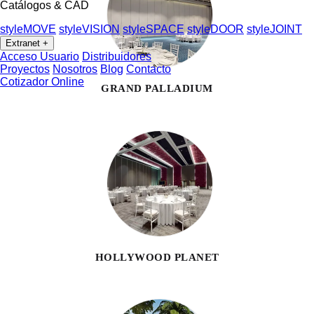
Catálogos & CAD
styleMOVE
styleVISION
styleSPACE
styleDOOR
styleJOINT
Extranet
+
Acceso Usuario
Distribuidores
Proyectos
Nosotros
Blog
Contacto
Cotizador Online
GRAND PALLADIUM
HOLLYWOOD PLANET