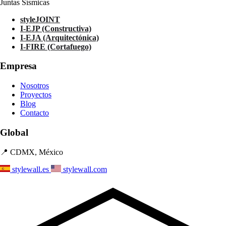
Juntas Sísmicas
styleJOINT
I-EJP (Constructiva)
I-EJA (Arquitectónica)
I-FIRE (Cortafuego)
Empresa
Nosotros
Proyectos
Blog
Contacto
Global
📍 CDMX, México
stylewall.es
stylewall.com