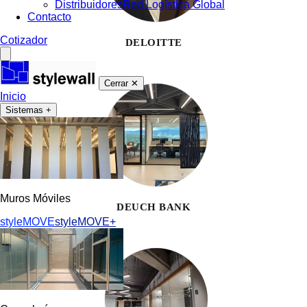
Distribuidores
Red Logística Global
Contacto
Cotizador
DELOITTE
Cerrar ✕
Inicio
Sistemas
+
Muros Móviles
DEUCH BANK
styleMOVE
styleMOVE+