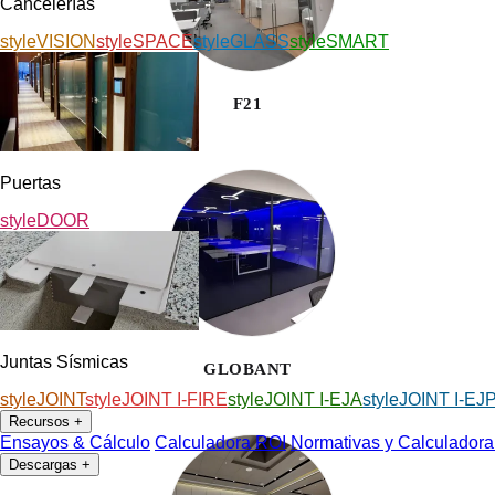
Cancelerías
styleVISION
styleSPACE
styleGLASS
styleSMART
F21
Puertas
styleDOOR
Juntas Sísmicas
GLOBANT
styleJOINT
styleJOINT I-FIRE
styleJOINT I-EJA
styleJOINT I-EJ
Recursos
+
Ensayos & Cálculo
Calculadora ROI
Normativas y Calculadora
Descargas
+