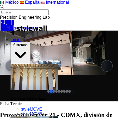
Saltar al contenido principal
México
España
International
Precision Engineering Lab
←
Volver al Portafolio
Inicio
Sistemas
Muros Móviles
Ficha Técnica
styleMOVE
Proyecto Forever 21 - CDMX, división de
styleMOVE+