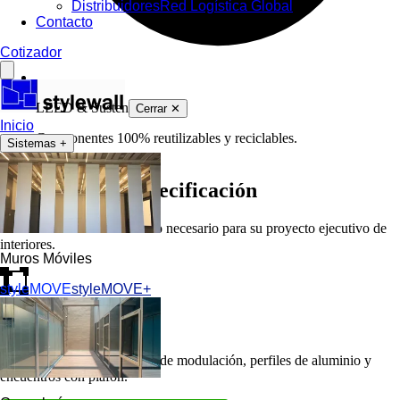
Distribuidores
Red Logística Global
Contacto
Cotizador
LEED & Sustentabilidad
Cerrar ✕
Inicio
Componentes 100% reutilizables y reciclables.
Sistemas
+
Biblioteca de Especificación
Seleccione el recurso técnico necesario para su proyecto ejecutivo de
interiores.
Muros Móviles
styleMOVE
styleMOVE+
Bloques CAD .DWG
Planos técnicos con detalles de modulación, perfiles de aluminio y
encuentros con plafón.