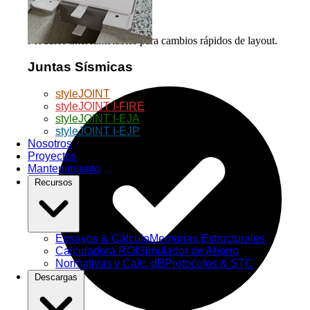
Flexibilidad Total
Módulos intercambiables para cambios rápidos de layout.
Juntas Sísmicas
styleJOINT
styleJOINT I-FIRE
styleJOINT I-EJA
styleJOINT I-EJP
Nosotros
Proyectos
Mantenimiento
Recursos
Ensayos & Cálculo
Memorias Estructurales
Calculadora ROI
Simulador de Ahorro
Normativas y Calc. dB
Protocolos & STC
Descargas