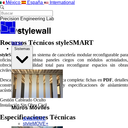
Saltar al contenido principal
México
España
International
Precision Engineering Lab
styleSMART
Recursos Técnicos styleSMART
Inicio
Sistemas
styleSMART
es un sistema de cancelería modular reconfigurable para
oficinas que combina paneles ciegos con módulos acristalados,
ofreciendo flexibilidad total para reconfigurar espacios sin obras
civiles.
Descargue la documentación técnica completa: fichas en
PDF
, detalles
constructivos en
CAD (.dwg)
y especificaciones de aislamient
acústico bajo norma
ISO 717
.
Gestión
Cableado Oculto
Instalación
Sin Obra Civil
Muros Móviles
Especificaciones Técnicas
styleMOVE
styleMOVE+