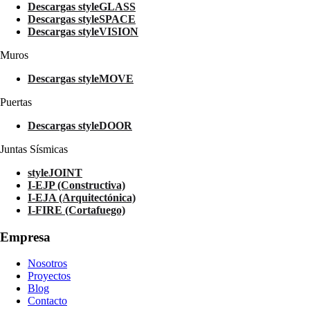
Descargas styleGLASS
Descargas styleSPACE
Descargas styleVISION
Muros
Descargas styleMOVE
Puertas
Descargas styleDOOR
Juntas Sísmicas
styleJOINT
I-EJP (Constructiva)
I-EJA (Arquitectónica)
I-FIRE (Cortafuego)
Empresa
Nosotros
Proyectos
Blog
Contacto