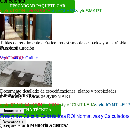
Cancelerías
DESCARGAR PAQUETE CAD
styleVISION
styleSPACE
styleGLASS
styleSMART
Catálogo y Fichas
Tablas de rendimiento acústico, muestrario de acabados y guía rápida
Puertas
de reconfiguración.
styleDOOR
Ver Catálogo Online
Ficha Técnica
Documento detallado de especificaciones, planos y propiedades
Juntas Sísmicas
mecánicas y acústicas de styleSMART.
styleJOINT
styleJOINT I-FIRE
styleJOINT I-EJA
styleJOINT I-EJ
VER FICHA TÉCNICA
Recursos
+
Ensayos & Cálculo
Calculadora ROI
Normativas y Calculadora
Descargas
+
¿Requiere una Memoria Acústica?