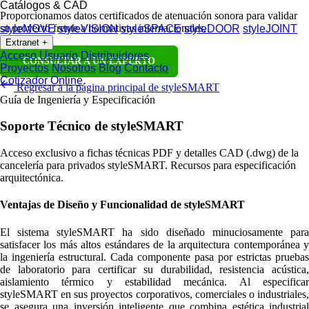
Catálogos & CAD
Proporcionamos datos certificados de atenuación sonora para validar
su proyecto frente a normativas internacionales.
styleMOVE
styleVISION
styleSPACE
styleDOOR
styleJOINT
Extranet
+
Acceso Usuario
Distribuidores
CONSULTAR A UN EXPERTO
Proyectos
Nosotros
Blog
Contacto
Cotizador Online
Regresar a la página principal de styleSMART
Guía de Ingeniería y Especificación
Soporte Técnico de styleSMART
Acceso exclusivo a fichas técnicas PDF y detalles CAD (.dwg) de la
cancelería para privados styleSMART. Recursos para especificación
arquitectónica.
Ventajas de Diseño y Funcionalidad de styleSMART
El sistema styleSMART ha sido diseñado minuciosamente para
satisfacer los más altos estándares de la arquitectura contemporánea y
la ingeniería estructural. Cada componente pasa por estrictas pruebas
de laboratorio para certificar su durabilidad, resistencia acústica,
aislamiento térmico y estabilidad mecánica. Al especificar
styleSMART en sus proyectos corporativos, comerciales o industriales,
se asegura una inversión inteligente que combina estética industrial