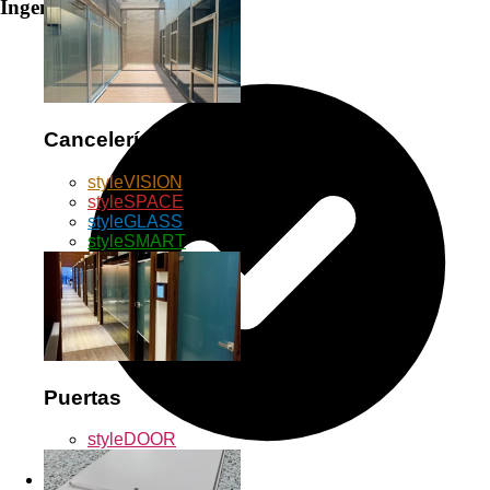
Ingeniería Inteligente
Cancelerías
styleVISION
styleSPACE
styleGLASS
styleSMART
Puertas
styleDOOR