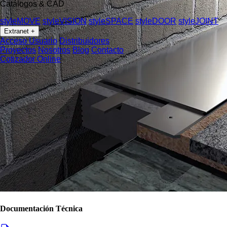
Catálogos & CAD
styleMOVE
styleVISION
styleSPACE
styleDOOR
styleJOINT
Extranet
+
Acceso Usuario
Distribuidores
Proyectos
Nosotros
Blog
Contacto
Cotizador Online
Documentación Técnica