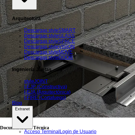
Arquitectura
Descargas styleSMART
Descargas styleGLASS
Descargas styleSPACE
Descargas styleVISION
Descargas styleMOVE
Descargas styleDOOR
Ingeniería Juntas
styleJOINT
I-EJP (Constructiva)
I-EJA (Arquitectónica)
I-FIRE (Cortafuego)
Blog
Extranet
Documentación Técnica
Acceso Terminal
Login de Usuario