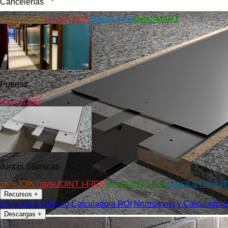
Cancelerías
styleVISION
styleSPACE
styleGLASS
styleSMART
Puertas
styleDOOR
Juntas Sísmicas
styleJOINT
styleJOINT I-FIRE
styleJOINT I-EJA
styleJOINT I-EJ
Recursos
+
Ensayos & Cálculo
Calculadora ROI
Normativas y Calculadora
Descargas
+