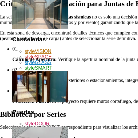
Criterios de
Especificación
para Juntas de 
La selección de un
sistema de juntas sísmicas
no es solo una decisión 
multidireccionales (térmicos, sísmicos y por viento) garantizando que la
En esta zona de descarga, encontrará detalles técnicos que cumplen con 
(peatonal, vehicular o de carga) antes de seleccionar la serie definitiva.
Cancelerías
01.
styleVISION
styleSPACE
Cálculo de Apertura:
Verifique la apertura nominal de la junta 
styleGLASS
styleSMART
02.
Estanqueidad:
Para zonas exteriores o estacionamientos, integr
03.
Protección Pasiva:
Si el proyecto requiere muros cortafuego, des
Puertas
Biblioteca por Series
styleDOOR
Seleccione la serie styleJOINT correspondiente para visualizar los arch