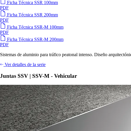
Ficha Técnica SSR 100mm
PDF
Ficha Técnica SSR 200mm
PDF
Ficha Técnica SSR-M 100mm
PDF
Ficha Técnica SSR-M 200mm
PDF
Sistemas de aluminio para tráfico peatonal intenso. Diseño arquitectónic
Ver detalles de la serie
Juntas SSV | SSV-M - Vehicular