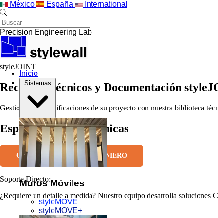
Saltar al contenido principal
México
España
International
Precision Engineering Lab
styleJOINT
Inicio
Sistemas
Recursos Técnicos y Documentación style
Gestione las especificaciones de su proyecto con nuestra biblioteca téc
Especificaciones Técnicas
CONSULTAR CON UN INGENIERO
Soporte Directo:
Muros Móviles
¿Requiere un detalle a medida? Nuestro equipo desarrolla soluciones 
styleMOVE
styleMOVE+