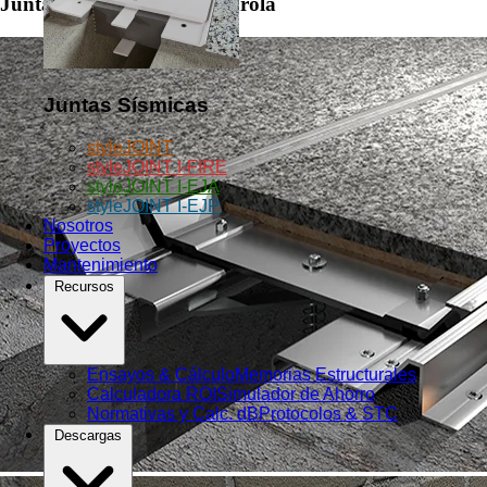
Juntas JPC | JPC-M - Charola
Juntas Sísmicas
styleJOINT
styleJOINT I-FIRE
styleJOINT I-EJA
styleJOINT I-EJP
Nosotros
Proyectos
Mantenimiento
Recursos
Ensayos & Cálculo
Memorias Estructurales
Calculadora ROI
Simulador de Ahorro
Normativas y Calc. dB
Protocolos & STC
Descargas