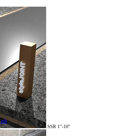
P
 dB
SSR 1"-10"